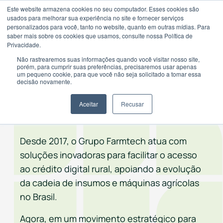
Este website armazena cookies no seu computador. Esses cookies são
usados ​​para melhorar sua experiência no site e fornecer serviços
personalizados para você, tanto no website, quanto em outras mídias. Para
saber mais sobre os cookies que usamos, consulte nossa Política de
Privacidade.
Não rastrearemos suas informações quando você visitar nosso site,
porém, para cumprir suas preferências, precisaremos usar apenas
um pequeno cookie, para que você não seja solicitado a tomar essa
Um novo passo na jornada de
decisão novamente.
transformação do crédito
Aceitar
Recusar
para o agronegócio.
Desde 2017, o Grupo Farmtech atua com
soluções inovadoras para facilitar o acesso
ao crédito digital rural, apoiando a evolução
da cadeia de insumos e máquinas agrícolas
no Brasil.
Agora, em um movimento estratégico para