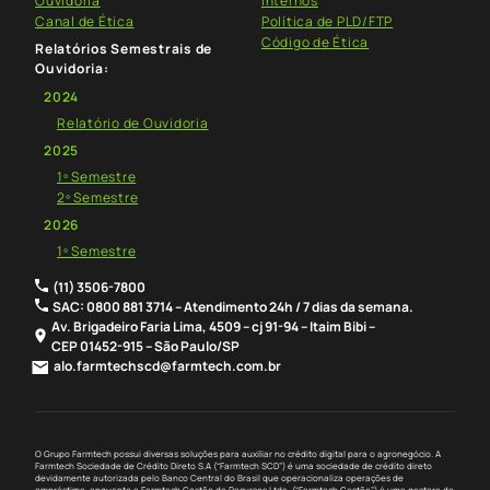
Ouvidoria
Internos
Canal de Ética
Política de PLD/FTP
Código de Ética
Relatórios Semestrais de
Ouvidoria:
2024
Relatório de Ouvidoria
2025
1º Semestre
2º Semestre
2026
1º Semestre
(11) 3506-7800
SAC: 0800 881 3714 – Atendimento 24h / 7 dias da semana.
Av. Brigadeiro Faria Lima, 4509 – cj 91-94 – Itaim Bibi –
CEP 01452-915 – São Paulo/SP
alo.farmtechscd@farmtech.com.br
O Grupo Farmtech possui diversas soluções para auxiliar no crédito digital para o agronegócio. A
Farmtech Sociedade de Crédito Direto S.A (“Farmtech SCD”) é uma sociedade de crédito direto
devidamente autorizada pelo Banco Central do Brasil que operacionaliza operações de
empréstimo, enquanto a Farmtech Gestão de Recursos Ltda. (“Farmtech Gestão”) é uma gestora de